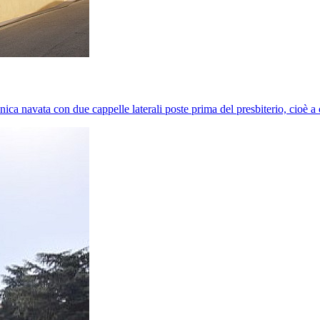
unica navata con due cappelle laterali poste prima del presbiterio, cioè a 