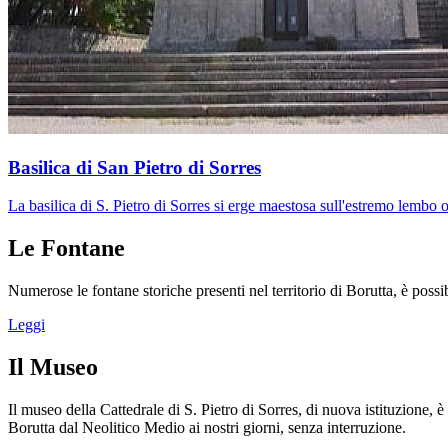
Basilica di San Pietro di Sorres
La basilica di S. Pietro di Sorres si erge maestosa sull'estremo lembo o
Le Fontane
Numerose le fontane storiche presenti nel territorio di Borutta, è possibi
Leggi
Il Museo
Il museo della Cattedrale di S. Pietro di Sorres, di nuova istituzione, 
Borutta dal Neolitico Medio ai nostri giorni, senza interruzione.