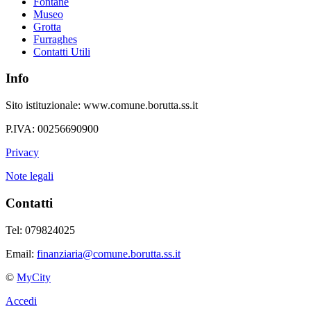
Fontane
Museo
Grotta
Furraghes
Contatti Utili
Info
Sito istituzionale: www.comune.borutta.ss.it
P.IVA: 00256690900
Privacy
Note legali
Contatti
Tel: 079824025
Email:
finanziaria@comune.borutta.ss.it
©
MyCity
Accedi