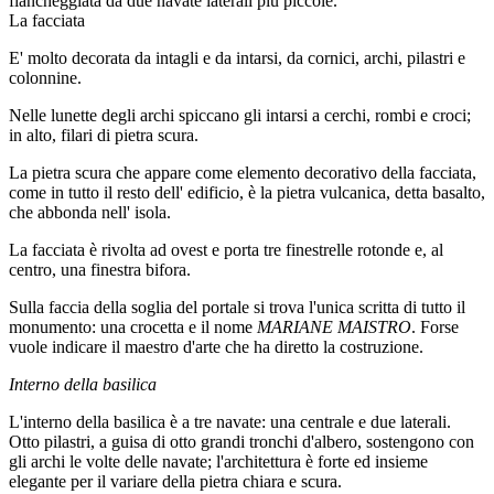
fiancheggiata da due navate laterali più piccole.
La facciata
E' molto decorata da intagli e da intarsi, da cornici, archi, pilastri e
colonnine.
Nelle lunette degli archi spiccano gli intarsi a cerchi, rombi e croci;
in alto, filari di pietra scura.
La pietra scura che appare come elemento decorativo della facciata,
come in tutto il resto dell' edificio, è la pietra vulcanica, detta basalto,
che abbonda nell' isola.
La facciata è rivolta ad ovest e porta tre finestrelle rotonde e, al
centro, una finestra bifora.
Sulla faccia della soglia del portale si trova l'unica scritta di tutto il
monumento: una crocetta e il nome
MARIANE MAISTRO
. Forse
vuole indicare il maestro d'arte che ha diretto la costruzione.
Interno della basilica
L'interno della basilica è a tre navate: una centrale e due laterali.
Otto pilastri, a guisa di otto grandi tronchi d'albero, sostengono con
gli archi le volte delle navate; l'architettura è forte ed insieme
elegante per il variare della pietra chiara e scura.