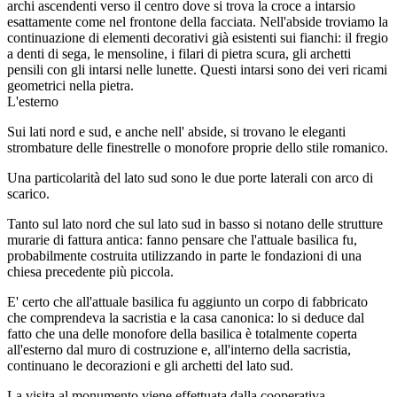
archi ascendenti verso il centro dove si trova la croce a intarsio
esattamente come nel frontone della facciata. Nell'abside troviamo la
continuazione di elementi decorativi già esistenti sui fianchi: il fregio
a denti di sega, le mensoline, i filari di pietra scura, gli archetti
pensili con gli intarsi nelle lunette. Questi intarsi sono dei veri ricami
geometrici nella pietra.
L'esterno
Sui lati nord e sud, e anche nell' abside, si trovano le eleganti
strombature delle finestrelle o monofore proprie dello stile romanico.
Una particolarità del lato sud sono le due porte laterali con arco di
scarico.
Tanto sul lato nord che sul lato sud in basso si notano delle strutture
murarie di fattura antica: fanno pensare che l'attuale basilica fu,
probabilmente costruita utilizzando in parte le fondazioni di una
chiesa precedente più piccola.
E' certo che all'attuale basilica fu aggiunto un corpo di fabbricato
che comprendeva la sacristia e la casa canonica: lo si deduce dal
fatto che una delle monofore della basilica è totalmente coperta
all'esterno dal muro di costruzione e, all'interno della sacristia,
continuano le decorazioni e gli archetti del lato sud.
La visita al monumento viene effettuata dalla cooperativa