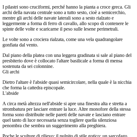
I pilastri sono cruciformi, perché hanno la pianta a croce greca. Gli
archi della navata centrale sono a tutto sesto, cioè a semicerchio,
mentre gli archi delle navate laterali sono a sesto rialzato e
leggermente a forma di ferro di cavallo, allo scopo di contenere le
spinte delle volte e scaricarne il peso sulle lesene perimetrali.
Le volte sono a crociera rialzata, come una vela quadrangolare
gonfiata dal vento.
Dal piano della platea con una leggera gradinata si sale al piano del
presbiterio dove è collocato l'altare basilicale a forma di mensa
sostenuta da sei colonnine.
Gli archi
Dietro l'altare è l'abside quasi semicircolare, nella quale è la nicchia
che forma la cattedra episcopale.
L'abside
A circa metà altezza nell'abside si apre una finestra alta e stretta a
strombatura per lasciare entrare la luce. Altre monofore della stessa
forma sono distribuite nelle pareti delle navate e lasciano entrare
quel tanto di luce necessaria senza togliere quella silenziosa
penombra che sembra un suggerimento alla preghiera.
Poche le sculture di rilievo: il pulpito di stile gotico; un sarcofago