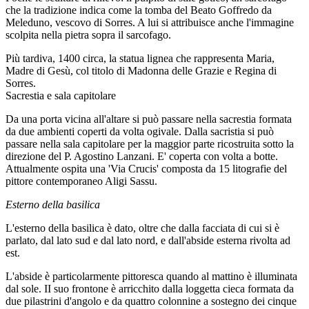
che la tradizione indica come la tomba del Beato Goffredo da
Meleduno, vescovo di Sorres. A lui si attribuisce anche l'immagine
scolpita nella pietra sopra il sarcofago.
Più tardiva, 1400 circa, la statua lignea che rappresenta Maria,
Madre di Gesù, col titolo di Madonna delle Grazie e Regina di
Sorres.
Sacrestia e sala capitolare
Da una porta vicina all'altare si può passare nella sacrestia formata
da due ambienti coperti da volta ogivale. Dalla sacristia si può
passare nella sala capitolare per la maggior parte ricostruita sotto la
direzione del P. Agostino Lanzani. E' coperta con volta a botte.
Attualmente ospita una 'Via Crucis' composta da 15 litografie del
pittore contemporaneo Aligi Sassu.
Esterno della basilica
L'esterno della basilica è dato, oltre che dalla facciata di cui si è
parlato, dal lato sud e dal lato nord, e dall'abside esterna rivolta ad
est.
L'abside è particolarmente pittoresca quando al mattino è illuminata
dal sole. II suo frontone è arricchito dalla loggetta cieca formata da
due pilastrini d'angolo e da quattro colonnine a sostegno dei cinque