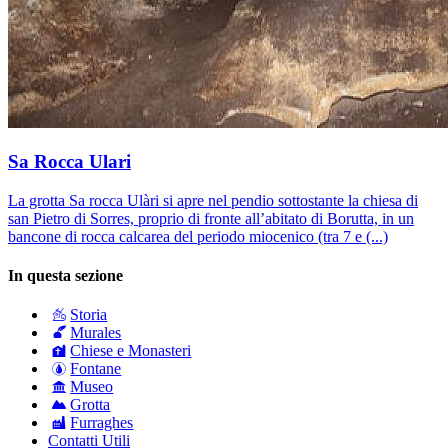
Sa Rocca Ulari
La grotta Sa rocca Ulàri si apre nel pendio sottostante la chiesa di
san Pietro di Sorres, proprio di fronte all’abitato di Borutta, in un
bancone di rocca calcarea del periodo miocenico (tra 7 e (...)
In questa sezione
Storia
Murales
Chiese e Monasteri
Fontane
Museo
Grotta
Furraghes
Contatti Utili