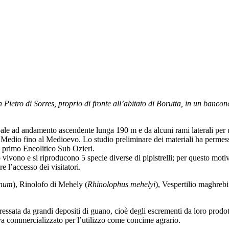
n Pietro di Sorres, proprio di fronte all’abitato di Borutta, in un banco
ale ad andamento ascendente lunga 190 m e da alcuni rami laterali per u
co Medio fino al Medioevo. Lo studio preliminare dei materiali ha permes
 al primo Eneolitico Sub Ozieri.
o vivono e si riproducono 5 specie diverse di pipistrelli; per questo motiv
 l’accesso dei visitatori.
inum
), Rinolofo di Mehely (
Rhinolophus mehelyi
), Vespertilio maghrebi
teressata da grandi depositi di guano, cioè degli escrementi da loro prod
iva commercializzato per l’utilizzo come concime agrario.