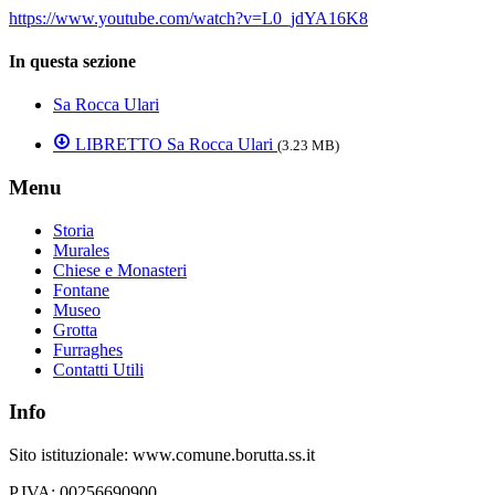
https://www.youtube.com/watch?v=L0_jdYA16K8
In questa sezione
Sa Rocca Ulari
LIBRETTO Sa Rocca Ulari
(3.23 MB)
Menu
Storia
Murales
Chiese e Monasteri
Fontane
Museo
Grotta
Furraghes
Contatti Utili
Info
Sito istituzionale: www.comune.borutta.ss.it
P.IVA: 00256690900