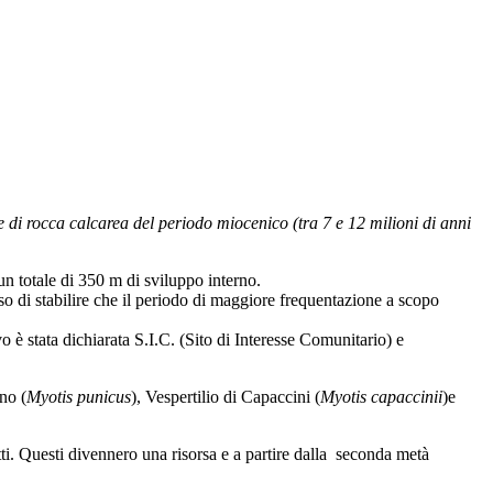
ne di rocca calcarea del periodo miocenico (tra 7 e 12 milioni di anni
n totale di 350 m di sviluppo interno.
so di stabilire che il periodo di maggiore frequentazione a scopo
o è stata dichiarata S.I.C. (Sito di Interesse Comunitario) e
no (
Myotis punicus
), Vespertilio di Capaccini (
Myotis capaccinii
)e
otti. Questi divennero una risorsa e a partire dalla seconda metà