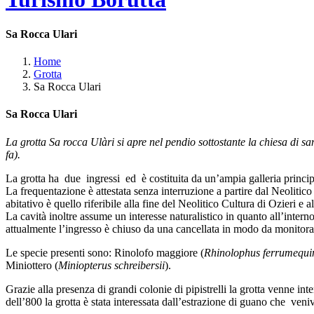
Sa Rocca Ulari
Home
Grotta
Sa Rocca Ulari
Sa Rocca Ulari
La grotta Sa rocca Ulàri si apre nel pendio sottostante la chiesa di sa
fa).
La grotta ha due ingressi ed è costituita da un’ampia galleria princip
La frequentazione è attestata senza interruzione a partire dal Neoliti
abitativo è quello riferibile alla fine del Neolitico Cultura di Ozieri e
La cavità inoltre assume un interesse naturalistico in quanto all’intern
attualmente l’ingresso è chiuso da una cancellata in modo da monitorare
Le specie presenti sono: Rinolofo maggiore (
Rhinolophus ferrumequ
Miniottero (
Miniopterus schreibersii
).
Grazie alla presenza di grandi colonie di pipistrelli la grotta venne in
dell’800 la grotta è stata interessata dall’estrazione di guano che ven