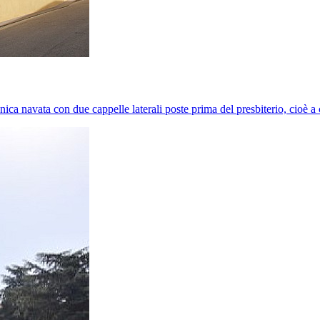
unica navata con due cappelle laterali poste prima del presbiterio, cioè a 