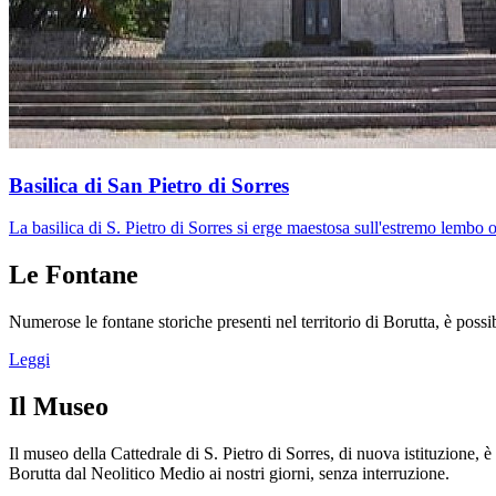
Basilica di San Pietro di Sorres
La basilica di S. Pietro di Sorres si erge maestosa sull'estremo lembo o
Le Fontane
Numerose le fontane storiche presenti nel territorio di Borutta, è possibi
Leggi
Il Museo
Il museo della Cattedrale di S. Pietro di Sorres, di nuova istituzione, 
Borutta dal Neolitico Medio ai nostri giorni, senza interruzione.